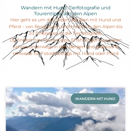
Wandern mit Hund, Tierfotografie und
Tourentipps aus den Alpen
Hier geht es um das Leben draußen mit Hund und
Pferd – von Bergtouren und Hütten in den Alpen bis
zu Einblicken in die Tierfotografie.
Du findest hier Tourentipps, Erfahrungen aus vielen
Jahren unterwegs in den Bergen und praktische
Hinweise für Fotoshootings mit Hund oder Pferd
WANDERN MIT HUND