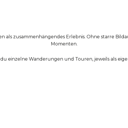
n als zusammenhängendes Erlebnis. Ohne starre Bild
Momenten.
 du einzelne Wanderungen und Touren, jeweils als eige
Fotowanderung in Berchtesgaden
Wölfe in Berchtesgaden
ansehen