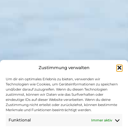
Events rund um Hund & Pferd
Zustimmung verwalten
Organisation eigener Formaten oder
fotografische Begleitung von
Um dir ein optimales Erlebnis zu bieten, verwenden wir
Veranstaltungen
Technologien wie Cookies, um Geräteinformationen zu speichern
und/oder darauf zuzugreifen. Wenn du diesen Technologien
zustimmst, können wir Daten wie das Surfverhalten oder
eindeutige IDs auf dieser Website verarbeiten. Wenn du deine
Zustimmung nicht erteilst oder zurückziehst, können bestimmte
Merkmale und Funktionen beeinträchtigt werden.
Ich begleite Veranstaltungen fotografisch
Funktional
Immer aktiv
oder organisiere eigene Formate, bei